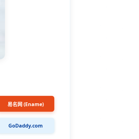
易名网 (Ename)
GoDaddy.com